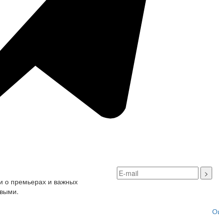
и о премьерах и важных
рвыми.
О