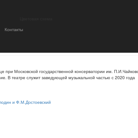
38 театрального сезона в Театре ОКОЛО состоится 27 августа. Бил
 театра. Касса театра откроется 17 августа.
Цветовая схема
Контакты
анилина
е при Московской государственной консерватории им. П.И.Чайковс
е. В театре служит заведующей музыкальной частью с 2020 года
лодин и Ф.М.Достоевский