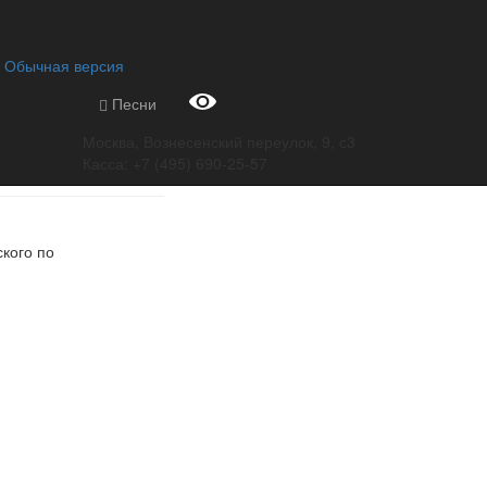
×
еты на репертуар августа и
Обычная версия
Песни
Москва, Вознесенский переулок, 9, с3
Касса: +7 (495) 690-25-57
кого по