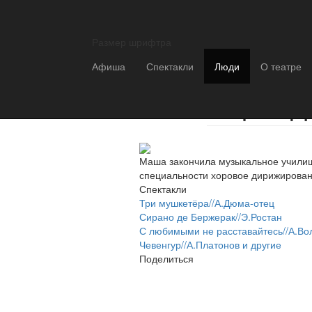
ОТКРЫТИЕ СЕЗОНА
Открытие 
сентября можно купить на сайте
Размер шрифтра
Афиша
Спектакли
Люди
О театре
Мария Д
Маша закончила музыкальное училищ
специальности хоровое дирижировани
Спектакли
Три мушкетёра//А.Дюма-отец
Сирано де Бержерак//Э.Ростан
С любимыми не расставайтесь//А.Во
Чевенгур//А.Платонов и другие
Поделиться