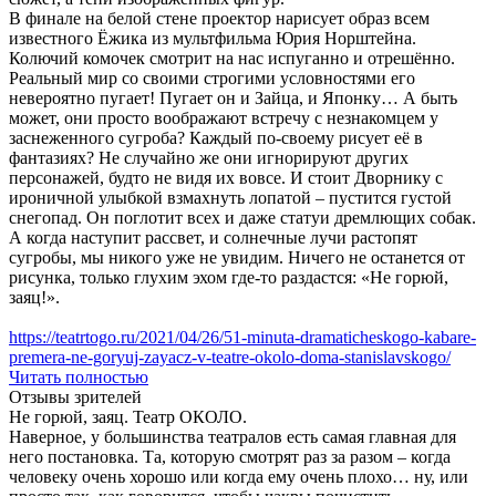
В финале на белой стене проектор нарисует образ всем
известного Ёжика из мультфильма Юрия Норштейна.
Колючий комочек смотрит на нас испуганно и отрешённо.
Реальный мир со своими строгими условностями его
невероятно пугает! Пугает он и Зайца, и Японку… А быть
может, они просто воображают встречу с незнакомцем у
заснеженного сугроба? Каждый по-своему рисует её в
фантазиях? Не случайно же они игнорируют других
персонажей, будто не видя их вовсе. И стоит Дворнику с
ироничной улыбкой взмахнуть лопатой – пустится густой
снегопад. Он поглотит всех и даже статуи дремлющих собак.
А когда наступит рассвет, и солнечные лучи растопят
сугробы, мы никого уже не увидим. Ничего не останется от
рисунка, только глухим эхом где-то раздастся: «Не горюй,
заяц!».
https://teatrtogo.ru/2021/04/26/51-minuta-dramaticheskogo-kabare-
premera-ne-goryuj-zayacz-v-teatre-okolo-doma-stanislavskogo/
Читать полностью
Отзывы зрителей
Не горюй, заяц. Театр ОКОЛО.
Наверное, у большинства театралов есть самая главная для
него постановка. Та, которую смотрят раз за разом – когда
человеку очень хорошо или когда ему очень плохо… ну, или