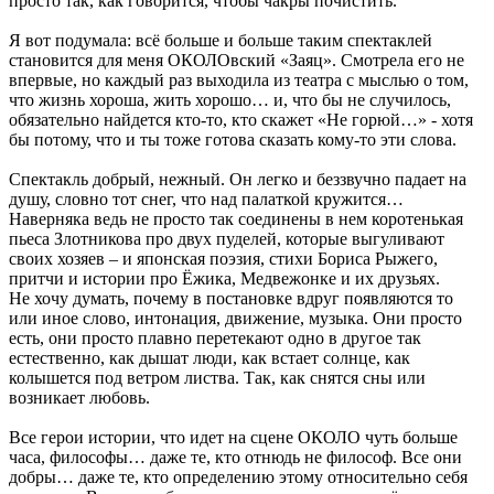
просто так, как говорится, чтобы чакры почистить.
Я вот подумала: всё больше и больше таким спектаклей
становится для меня ОКОЛОвский «Заяц». Смотрела его не
впервые, но каждый раз выходила из театра с мыслью о том,
что жизнь хороша, жить хорошо… и, что бы не случилось,
обязательно найдется кто-то, кто скажет «Не горюй…» - хотя
бы потому, что и ты тоже готова сказать кому-то эти слова.
Спектакль добрый, нежный. Он легко и беззвучно падает на
душу, словно тот снег, что над палаткой кружится…
Наверняка ведь не просто так соединены в нем коротенькая
пьеса Злотникова про двух пуделей, которые выгуливают
своих хозяев – и японская поэзия, стихи Бориса Рыжего,
притчи и истории про Ёжика, Медвежонке и их друзьях.
Не хочу думать, почему в постановке вдруг появляются то
или иное слово, интонация, движение, музыка. Они просто
есть, они просто плавно перетекают одно в другое так
естественно, как дышат люди, как встает солнце, как
колышется под ветром листва. Так, как снятся сны или
возникает любовь.
Все герои истории, что идет на сцене ОКОЛО чуть больше
часа, философы… даже те, кто отнюдь не философ. Все они
добры… даже те, кто определению этому относительно себя