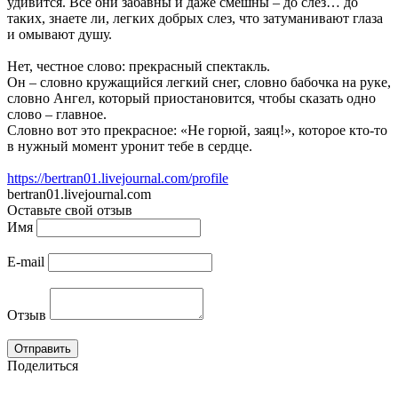
удивится. Все они забавны и даже смешны – до слёз… до
таких, знаете ли, легких добрых слез, что затуманивают глаза
и омывают душу.
Нет, честное слово: прекрасный спектакль.
Он – словно кружащийся легкий снег, словно бабочка на руке,
словно Ангел, который приостановится, чтобы сказать одно
слово – главное.
Словно вот это прекрасное: «Не горюй, заяц!», которое кто-то
в нужный момент уронит тебе в сердце.
https://bertran01.livejournal.com/profile
bertran01.livejournal.com
Оставьте свой отзыв
Имя
E-mail
Отзыв
Поделиться