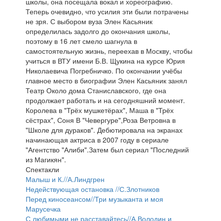
школы, она посещала вокал и хореографию.
Теперь очевидно, что усилия эти были потрачены
не зря. С выбором вуза Элен Касьяник
определилась задолго до окончания школы,
поэтому в 16 лет смело шагнула в
самостоятельную жизнь, переехав в Москву, чтобы
учиться в ВТУ имени Б.В. Щукина на курсе Юрия
Николаевича Погребничко. По окончании учёбы
главное место в биографии Элен Касьяник занял
Театр Около дома Станиславского, где она
продолжает работать и на сегодняшний момент.
Королева в "Трёх мушкетёрах", Маша в "Трёх
сёстрах", Соня В "Чевергуре",Роза Ветровна в
"Школе для дураков". Дебютировала на экранах
начинающая актриса в 2007 году в сериале
"Агентство "Алиби".Затем был сериал "Последний
из Магикян".
Спектакли
Малыш и К.//А.Линдгрен
Недействующая остановка //С.Злотников
Перед киносеансом//Три музыканта и моя
Марусечка
С любимыми не расставайтесь//А.Володин и