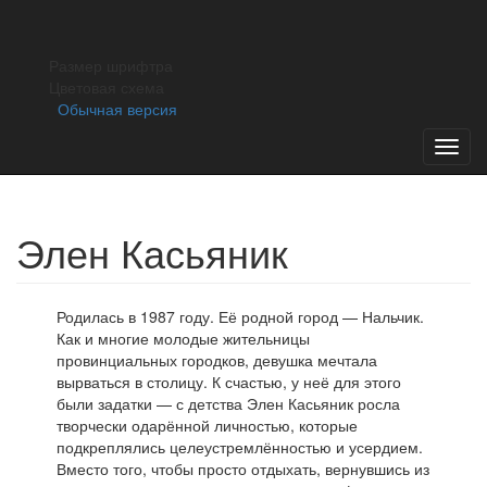
×
ОТКРЫТИЕ СЕЗОНА
Открытие 38
театрального сезона в Театре ОКОЛО
Размер шрифтра
состоится 27 августа. Билеты на
Цветовая схема
репертуар августа и сентября можно
Обычная версия
купить на сайте театра. Касса театра
откроется 17 августа.
Toggl
navig
Элен Касьяник
Родилась в 1987 году. Её родной город — Нальчик.
Как и многие молодые жительницы
провинциальных городков, девушка мечтала
вырваться в столицу. К счастью, у неё для этого
были задатки — с детства Элен Касьяник росла
творчески одарённой личностью, которые
подкреплялись целеустремлённостью и усердием.
Вместо того, чтобы просто отдыхать, вернувшись из